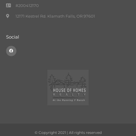
#200412170
12171 Kestrel Rd. Klamath Falls, OR 97601
Social
F
a
c
e
b
o
o
k
© Copyright 2021 | All rights reserved