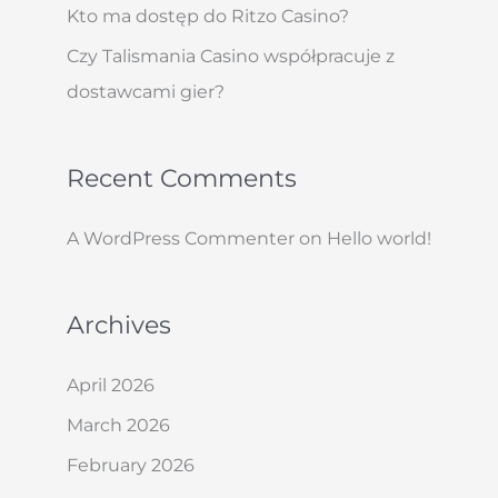
Kto ma dostęp do Ritzo Casino?
Czy Talismania Casino współpracuje z
dostawcami gier?
Recent Comments
A WordPress Commenter
on
Hello world!
Archives
April 2026
March 2026
February 2026