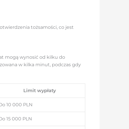
twierdzenia tożsamości, co jest
łat mogą wynosić od kilku do
lizowana w kilka minut, podczas gdy
Limit wypłaty
Do 10 000 PLN
Do 15 000 PLN