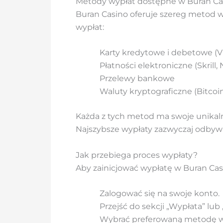
Metody wypłat dostępne w Buran Ca
Buran Casino oferuje szereg metod w
wypłat:
Karty kredytowe i debetowe (Vi
Płatności elektroniczne (Skrill, 
Przelewy bankowe
Waluty kryptograficzne (Bitcoi
Każda z tych metod ma swoje unikalne c
Najszybsze wypłaty zazwyczaj odbywaj
Jak przebiega proces wypłaty?
Aby zainicjować wypłatę w Buran Cas
Zalogować się na swoje konto.
Przejść do sekcji „Wypłata” lub 
Wybrać preferowaną metodę w