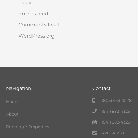
Log in
Entries feed
Comments feed
WordPress.org
Navigation
Contact
(805) 459-3078
Home
(541) 882-4326
About
(541) 882-4326
Running Y Properties
#200412170