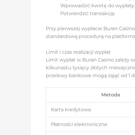
Wprowadzić kwotę do wypłaty.
Potwierdzić transakcję.
Przy pierwszej wypłacie Buran Casin
standardową procedurą na platform
Limit i czas realizacji wypłat
Limit wypłat w Buran Casino zależy 
kilkunastu tysięcy złotych miesięczn
przelewy bankowe mogą zająć od 1 do
Metoda
Karta kredytowa
Płatności elektroniczne