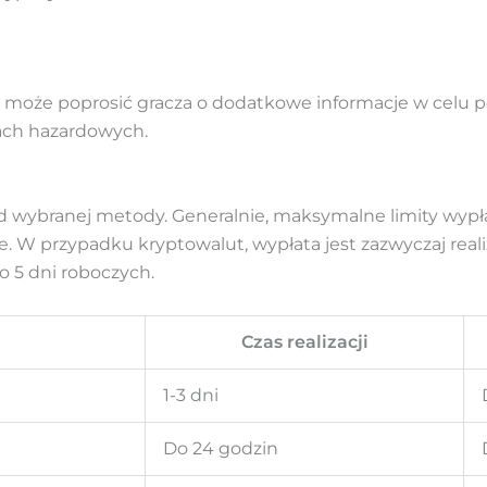
o może poprosić gracza o dodatkowe informacje w celu po
ach hazardowych.
od wybranej metody. Generalnie, maksymalne limity wyp
ie. W przypadku kryptowalut, wypłata jest zazwyczaj rea
 5 dni roboczych.
Czas realizacji
1-3 dni
Do 24 godzin