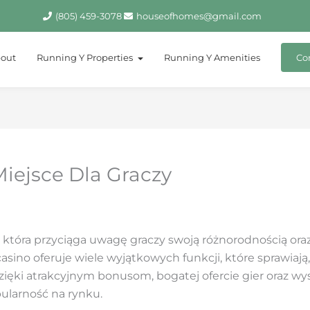
(805) 459-3078
houseofhomes@gmail.com
out
Running Y Properties
Running Y Amenities
Co
Miejsce Dla Graczy
, która przyciąga uwagę graczy swoją różnorodnością o
casino
oferuje wiele wyjątkowych funkcji, które sprawiają
Dzięki atrakcyjnym bonusom, bogatej ofercie gier oraz
ularność na rynku.