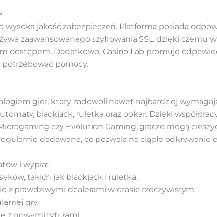
e
 wysoka jakość zabezpieczeń. Platforma posiada odpow
żywa zaawansowanego szyfrowania SSL, dzięki czemu ws
m dostępem. Dodatkowo, Casino Lab promuje odpowiedzi
gą potrzebować pomocy.
logiem gier, który zadowoli nawet najbardziej wymagają
 automaty, blackjack, ruletka oraz poker. Dzięki współpr
Microgaming czy Evolution Gaming, gracze mogą cieszyć 
egularnie dodawane, co pozwala na ciągłe odkrywanie e
tów i wypłat.
yków, takich jak blackjack i ruletka.
e z prawdziwymi dealerami w czasie rzeczywistym.
larnej gry.
je z nowymi tytułami.