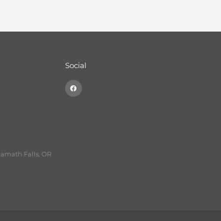
Social
F
a
c
e
b
o
o
k
Klamath Falls, OR