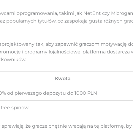
awcami oprogramowania, takimi jak NetEnt czy Microga
 popularnych tytułów, co zaspokaja gusta różnych grac
projektowany tak, aby zapewnić graczom motywację do d
omocje i programy lojalnościowe, platforma dostarcza w
tkowników.
Kwota
0% od pierwszego depozytu do 1000 PLN
 free spinów
 sprawiają, że gracze chętnie wracają na tę platformę, by