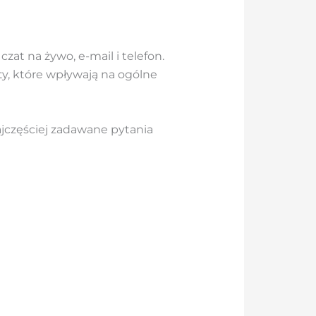
czat na żywo, e-mail i telefon.
y, które wpływają na ogólne
ajczęściej zadawane pytania