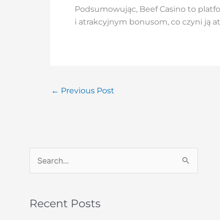
Podsumowując, Beef Casino to platfo
i atrakcyjnym bonusom, co czyni ją a
←
Previous Post
S
e
a
Recent Posts
r