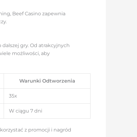
ming, Beef Casino zapewnia
zy.
alszej gry. Od atrakcyjnych
iele możliwości, aby
Warunki Odtworzenia
35x
W ciągu 7 dni
 korzystać z promocji i nagród