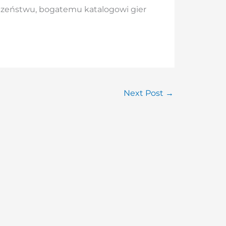
ieczeństwu, bogatemu katalogowi gier
Next Post
→