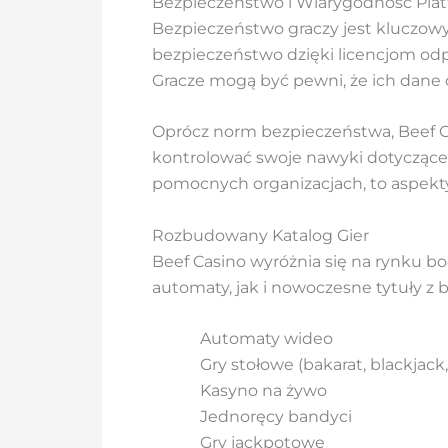
Bezpieczeństwo i Wiarygodność Pla
Bezpieczeństwo graczy jest kluczow
bezpieczeństwo dzięki licencjom o
Gracze mogą być pewni, że ich dane 
Oprócz norm bezpieczeństwa, Beef C
kontrolować swoje nawyki dotyczące h
pomocnych organizacjach, to aspekty
Rozbudowany Katalog Gier
Beef Casino wyróżnia się na rynku bog
automaty, jak i nowoczesne tytuły z
Automaty wideo
Gry stołowe (bakarat, blackjack,
Kasyno na żywo
Jednoręcy bandyci
Gry jackpotowe