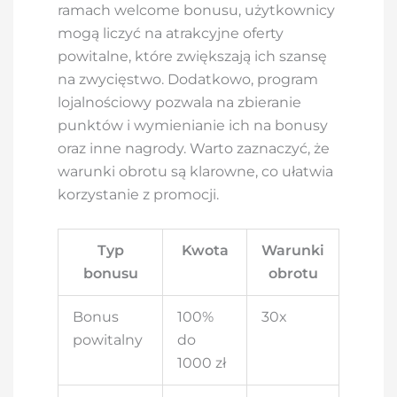
ramach welcome bonusu, użytkownicy
mogą liczyć na atrakcyjne oferty
powitalne, które zwiększają ich szansę
na zwycięstwo. Dodatkowo, program
lojalnościowy pozwala na zbieranie
punktów i wymienianie ich na bonusy
oraz inne nagrody. Warto zaznaczyć, że
warunki obrotu są klarowne, co ułatwia
korzystanie z promocji.
Typ
Kwota
Warunki
bonusu
obrotu
Bonus
100%
30x
powitalny
do
1000 zł