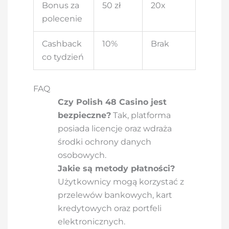
Bonus za
50 zł
20x
polecenie
Cashback
10%
Brak
co tydzień
FAQ
Czy Polish 48 Casino jest
bezpieczne?
Tak, platforma
posiada licencje oraz wdraża
środki ochrony danych
osobowych.
Jakie są metody płatności?
Użytkownicy mogą korzystać z
przelewów bankowych, kart
kredytowych oraz portfeli
elektronicznych.