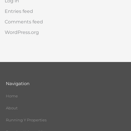
Log in
Entries feed
Comments feed
WordPress.org
Navigation
Home
About
Running Y Properties