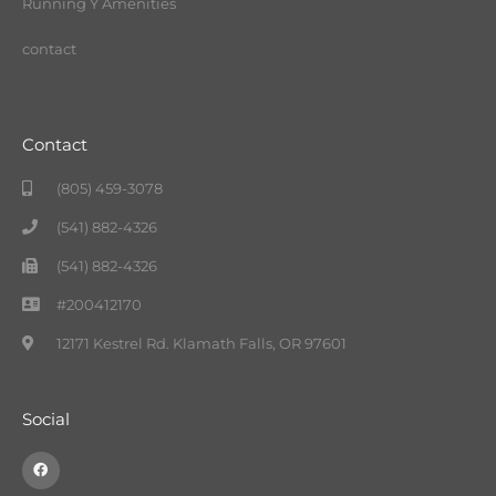
Running Y Amenities
contact
Contact
(805) 459-3078
(541) 882-4326
(541) 882-4326
#200412170
12171 Kestrel Rd. Klamath Falls, OR 97601
Social
F
a
c