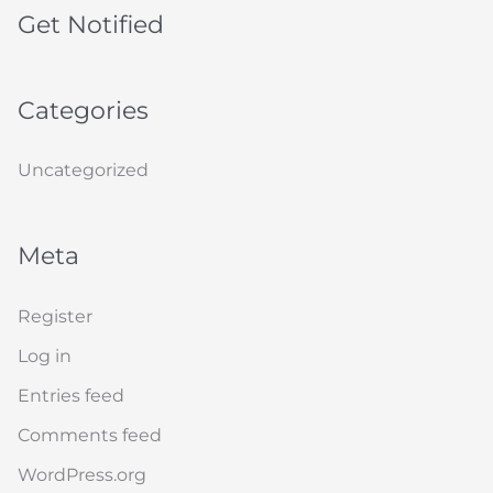
Get Notified
Categories
Uncategorized
Meta
Register
Log in
Entries feed
Comments feed
WordPress.org