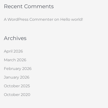
Recent Comments
A WordPress Commenter
on
Hello world!
Archives
April 2026
March 2026
February 2026
January 2026
October 2025
October 2020