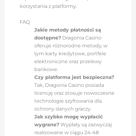
korzystania z platformy.
FAQ
Jakie metody płatności są
dostępne?
Dragonia Casino
oferuje różnorodne metody, w
tym karty kredytowe, portfele
elektroniczne oraz przelewy
bankowe.
Czy platforma jest bezpieczna?
Tak, Dragonia Casino posiada
licencję oraz stosuje nowoczesne
technologie szyfrowania dla
ochrony danych graczy.
Jak szybko mogę wypłacić
wygrane?
Wypłaty są zazwyczaj
realizowane w ciągu 24-48