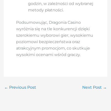
godzin, w zależności od wybranej
metody płatności.
Podsumowując, Dragonia Casino
wyróżnia się na tle konkurencji dzięki
szerokiemu wyborowi gier, wysokiemu
poziomowi bezpieczeństwa oraz
atrakcyjnym promocjom, co skutkuje
wysokimi ocenami wśród graczy.
←
Previous Post
Next Post
→