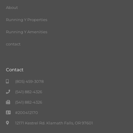
About
Running Y Properties
Running Y Amenities
contact
Contact
(805) 459-3078
(541) 882-4326
(541) 882-4326
#200412170
12171 Kestrel Rd. Klamath Falls, OR 97601