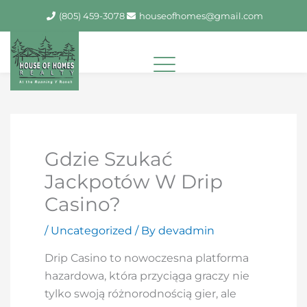
Skip
(805) 459-3078
houseofhomes@gmail.com
to
content
Gdzie Szukać
Jackpotów W Drip
Casino?
/
Uncategorized
/ By
devadmin
Drip Casino to nowoczesna platforma
hazardowa, która przyciąga graczy nie
tylko swoją różnorodnością gier, ale