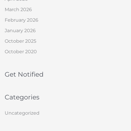
March 2026
February 2026
January 2026
October 2025
October 2020
Get Notified
Categories
Uncategorized