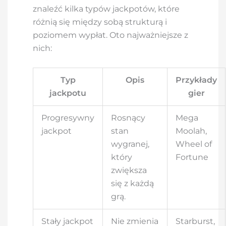
znaleźć kilka typów jackpotów, które
różnią się między sobą strukturą i
poziomem wypłat. Oto najważniejsze z
nich:
Typ
Opis
Przykłady
jackpotu
gier
Progresywny
Rosnący
Mega
jackpot
stan
Moolah,
wygranej,
Wheel of
który
Fortune
zwiększa
się z każdą
grą.
Stały jackpot
Nie zmienia
Starburst,