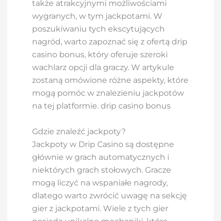
także atrakcyjnymi możliwościami
wygranych, w tym jackpotami. W
poszukiwaniu tych ekscytujących
nagród, warto zapoznać się z ofertą drip
casino bonus, który oferuje szeroki
wachlarz opcji dla graczy. W artykule
zostaną omówione różne aspekty, które
mogą pomóc w znalezieniu jackpotów
na tej platformie.
drip casino bonus
Gdzie znaleźć jackpoty?
Jackpoty w Drip Casino są dostępne
głównie w grach automatycznych i
niektórych grach stołowych. Gracze
mogą liczyć na wspaniałe nagrody,
dlatego warto zwrócić uwagę na sekcję
gier z jackpotami. Wiele z tych gier