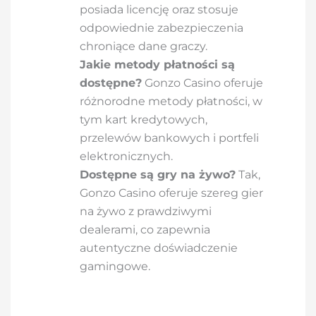
posiada licencję oraz stosuje
odpowiednie zabezpieczenia
chroniące dane graczy.
Jakie metody płatności są
dostępne?
Gonzo Casino oferuje
różnorodne metody płatności, w
tym kart kredytowych,
przelewów bankowych i portfeli
elektronicznych.
Dostępne są gry na żywo?
Tak,
Gonzo Casino oferuje szereg gier
na żywo z prawdziwymi
dealerami, co zapewnia
autentyczne doświadczenie
gamingowe.