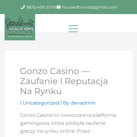
Skip
(805) 459-3078
houseofhomes@gmail.com
to
content
Gonzo Casino —
Zaufanie I Reputacja
Na Rynku
/
Uncategorized
/ By
devadmin
Gonzo Casino to nowoczesna platforma
gamingowa, która zdobyła zaufanie
graczy na rynku online. Przez