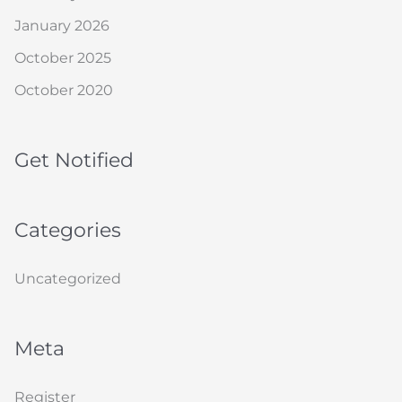
January 2026
October 2025
October 2020
Get Notified
Categories
Uncategorized
Meta
Register