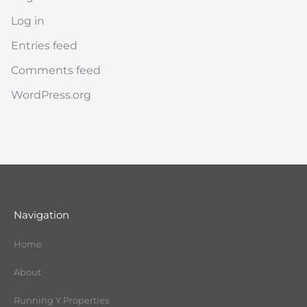
Log in
Entries feed
Comments feed
WordPress.org
Navigation
Home
About
Running Y Properties