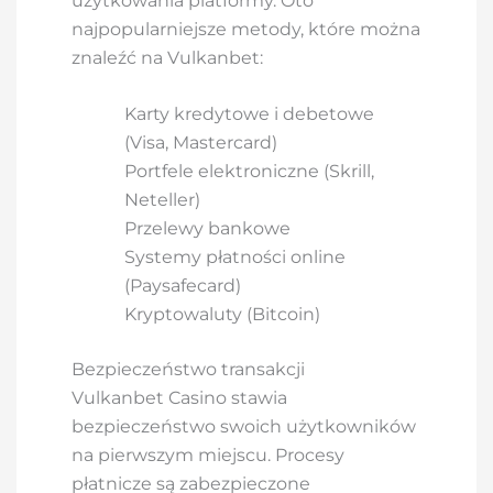
użytkowania platformy. Oto
najpopularniejsze metody, które można
znaleźć na Vulkanbet:
Karty kredytowe i debetowe
(Visa, Mastercard)
Portfele elektroniczne (Skrill,
Neteller)
Przelewy bankowe
Systemy płatności online
(Paysafecard)
Kryptowaluty (Bitcoin)
Bezpieczeństwo transakcji
Vulkanbet Casino stawia
bezpieczeństwo swoich użytkowników
na pierwszym miejscu. Procesy
płatnicze są zabezpieczone