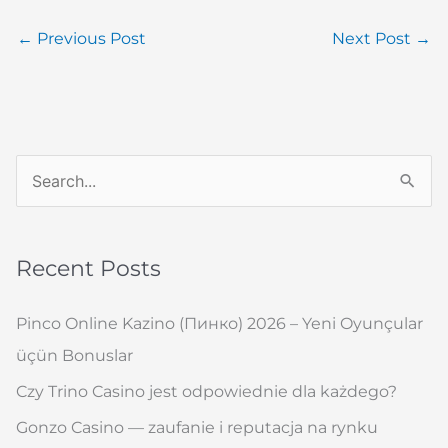
←
Previous Post
Next Post
→
S
e
a
Recent Posts
r
c
Pinco Online Kazino (Пинко) 2026 – Yeni Oyunçular
h
üçün Bonuslar
f
Czy Trino Casino jest odpowiednie dla każdego?
o
Gonzo Casino — zaufanie i reputacja na rynku
r