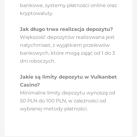
bankowe, systemy płatności online oraz
kryptowaluty.
Jak długo trwa realizacja depozytu?
Większość depozytów realizowana jest
natychmiast, z wyjątkiem przelewów
bankowych, które mogą zająć od 1 do 3
dni roboczych.
Jakie są limity depozytu w Vulkanbet
Casino?
Minimalne limity depozytu wynoszą od
50 PLN do 100 PLN, w zależności od
wybranej metody płatności.