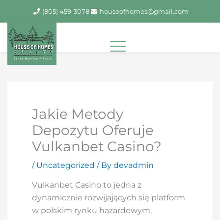
Skip
(805) 459-3078
houseofhomes@gmail.com
to
content
Jakie Metody
Depozytu Oferuje
Vulkanbet Casino?
/
Uncategorized
/ By
devadmin
Vulkanbet Casino to jedna z
dynamicznie rozwijających się platform
w polskim rynku hazardowym,