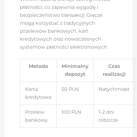
płatności, co zapewnia wygodę i
bezpieczeństwo transakcji. Gracze
mogą korzystać z tradycyjnych
przelewów bankowych, kart
kredytowych oraz nowoczesnych
systemów płatności elektronowych.
Metoda
Minimalny
Czas
depozyt
realizacji
Karta
50 PLN
Natychmiast
kredytowa
Przelew
100 PLN
1-2 dni
bankowy
robocze