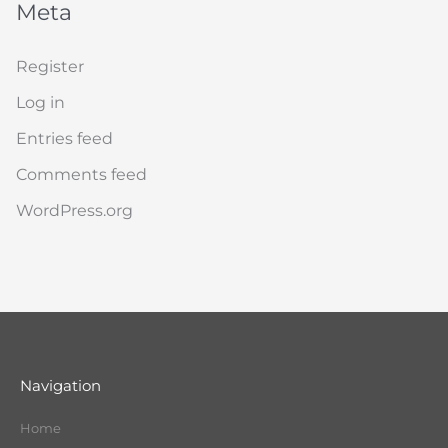
Meta
Register
Log in
Entries feed
Comments feed
WordPress.org
Navigation
Home