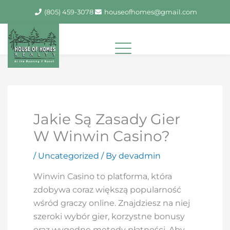
Skip
(805) 459-3078
houseofhomes@gmail.com
to
content
Jakie Są Zasady Gier
W Winwin Casino?
/
Uncategorized
/ By
devadmin
Winwin Casino to platforma, która
zdobywa coraz większą popularność
wśród graczy online. Znajdziesz na niej
szeroki wybór gier, korzystne bonusy
oraz wygodne metody płatności. Aby