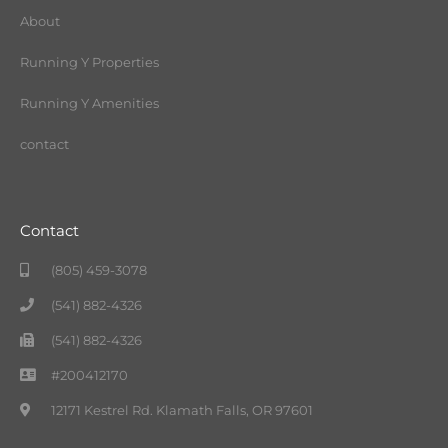
About
Running Y Properties
Running Y Amenities
contact
Contact
(805) 459-3078
(541) 882-4326
(541) 882-4326
#200412170
12171 Kestrel Rd. Klamath Falls, OR 97601