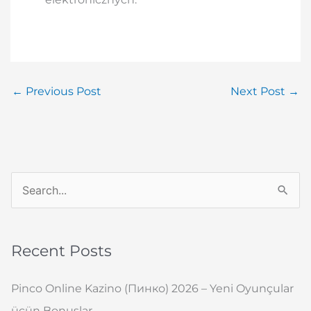
←
Previous Post
Next Post
→
S
e
a
Recent Posts
r
c
Pinco Online Kazino (Пинко) 2026 – Yeni Oyunçular
h
üçün Bonuslar