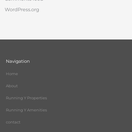
WordPress.org
Navigation
Home
About
Running Y Properties
Running Y Amenities
contact