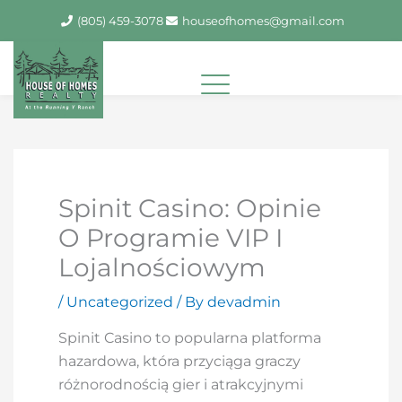
Skip
(805) 459-3078
houseofhomes@gmail.com
to
content
Spinit Casino: Opinie
O Programie VIP I
Lojalnościowym
/
Uncategorized
/ By
devadmin
Spinit Casino to popularna platforma
hazardowa, która przyciąga graczy
różnorodnością gier i atrakcyjnymi