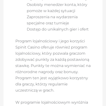
Osobisty menedżer konta, który
pomoże w każdej sytuacji
Zaproszenia na wydarzenia
specjalne oraz turnieje
Dostęp do unikalnych gier i ofert
Program lojalnościowy i jego korzyści
Spinit Casino oferuje również program
lojalnościowy, który pozwala graczom
zdobywać punkty za każdą postawioną
stawkę. Punkty te można wymieniać na
różnorodne nagrody oraz bonusy.
Program ten jest wyjątkowo korzystny
dla graczy, którzy regularnie
uczestniczą w grach.
W programie lojalnościowym wyróżnia