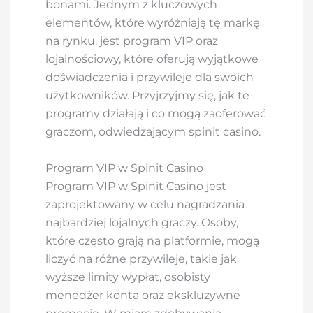
bonami. Jednym z kluczowych
elementów, które wyróżniają tę markę
na rynku, jest program VIP oraz
lojalnościowy, które oferują wyjątkowe
doświadczenia i przywileje dla swoich
użytkowników. Przyjrzyjmy się, jak te
programy działają i co mogą zaoferować
graczom, odwiedzającym
spinit casino
.
Program VIP w Spinit Casino
Program VIP w Spinit Casino jest
zaprojektowany w celu nagradzania
najbardziej lojalnych graczy. Osoby,
które często grają na platformie, mogą
liczyć na różne przywileje, takie jak
wyższe limity wypłat, osobisty
menedżer konta oraz ekskluzywne