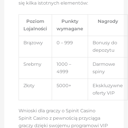
się kilka istotnych elementów:
Poziom
Punkty
Nagrody
Lojalności
wymagane
Brązowy
0 – 999
Bonusy do
depozytu
Srebrny
1000 –
Darmowe
4999
spiny
Złoty
5000+
Ekskluzywne
oferty VIP
Wnioski dla graczy o Spinit Casino
Spinit Casino z pewnością przyciąga
graczy dzięki swojemu programowi VIP