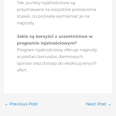
Tak, punkty lojalnościowe są
przyznawane za wszystkie postawione
stawki, co pozwala wymieniać je na
nagrody.
Jakie są korzyści z uczestnictwa w
programie lojalnościowym?
Program lojalnościowy oferuje nagrody
w postaci bonusów, darmowych
spinów oraz dostęp do ekskluzywnych
ofert.
←
Previous Post
Next Post
→