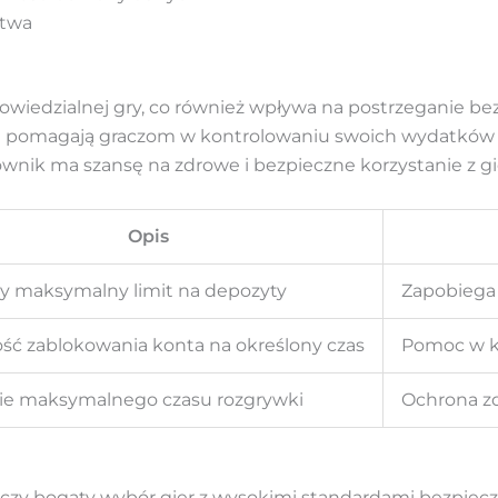
stwa
wiedzialnej gry, co również wpływa na postrzeganie be
re pomagają graczom w kontrolowaniu swoich wydatków
wnik ma szansę na zdrowe i bezpieczne korzystanie z gi
Opis
y maksymalny limit na depozyty
Zapobieg
ść zablokowania konta na określony czas
Pomoc w k
ie maksymalnego czasu rozgrywki
Ochrona z
 łączy bogaty wybór gier z wysokimi standardami bezpiec