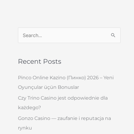
S
e
a
Recent Posts
r
c
Pinco Online Kazino (Пинко) 2026 – Yeni
h
Oyunçular üçün Bonuslar
f
Czy Trino Casino jest odpowiednie dla
o
każdego?
r
Gonzo Casino — zaufanie i reputacja na
:
rynku