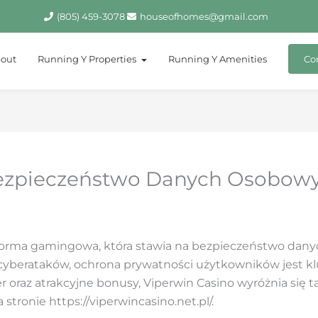
(805) 459-3078
houseofhomes@gmail.com
out
Running Y Properties
Running Y Amenities
Co
Bezpieczeństwo Danych Osobowy
forma gamingowa, która stawia na bezpieczeństwo dany
y cyberataków, ochrona prywatności użytkowników jest 
er oraz atrakcyjne bonusy, Viperwin Casino wyróżnia się
a stronie
https://viperwincasino.net.pl/
.