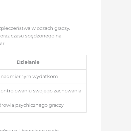
zpieczeństwa w oczach graczy.
 oraz czasu spędzonego na
er.
Działanie
a nadmiernym wydatkom
ontrolowaniu swojego zachowania
drowia psychicznego graczy
zeństwa. Licencjonowanie,