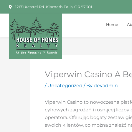
Skip
12171 Kestrel Rd. Klamath Falls, OR 97601
to
content
Home
Ab
Viperwin Casino A 
/
Uncategorized
/ By
devadmin
Viperwin Casino to nowoczesna plat
cyfrowych zagrożeń i rosnącej liczb
operatora. Oferując bogaty zestaw gi
swoich klientów, co można znaleźć n