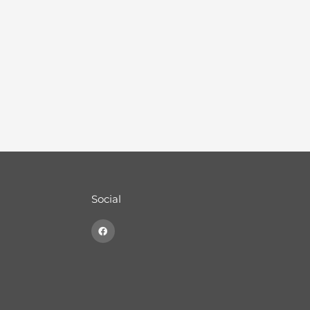
Social
F
a
c
e
b
o
o
k